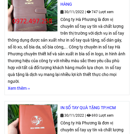
HÀNG
30/11/2022
|
747 Lượt xem
Công ty Hà Phương là đơn vị
chuyên sổ tay uy tín và chất lượng
trên thị trường với dịch vụ in sổ tay
thông dụng được sản xuất như in sổ tay quà tặng, sổ dán gáy,
sổ lò xo, sổ bìa da, sổ bìa còng,... Công ty chuyên in sổ tay Hà
Phương chuyên thiết kế và sản xuất in bìa sổ in logo, in hình ảnh
thương hiệu của công ty với nhiều màu sắc theo yêu cầu phù
hợp với tất cả đối tượng khách hàng muốn lựa chọn. In sổ tay
quà tặng là dịch vụ mang lại nhiều lợi ích thiết thực cho mọi
người.
Xem thêm ››
IN SỔ TAY QUÀ TẶNG TP.HCM
30/11/2022
|
693 Lượt xem
Công ty Hà Phương là đơn vị
chuyên sổ tay uy tín và chất lượng