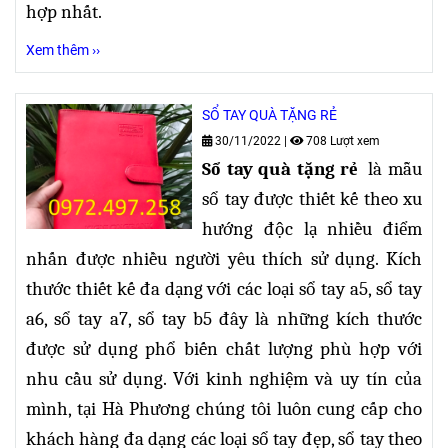
hợp nhất.
Xem thêm ››
SỔ TAY QUÀ TẶNG RẺ
30/11/2022
|
708 Lượt xem
Sổ tay quà tặng rẻ
là mẫu
sổ tay được thiết kế theo xu
hướng độc lạ nhiều điểm
nhấn được nhiều người yêu thích sử dụng. Kích
thước thiết kế đa dạng
với các loại sổ tay a5, sổ tay
a6, sổ tay a7, sổ tay b5 đây là những kích thước
được sử dụng phổ biến chất lượng phù hợp với
nhu cầu sử dụng. Với kinh nghiệm và uy tín của
mình, tại Hà Phương chúng tôi luôn cung cấp cho
khách hàng đa dạng các loại sổ tay đẹp, sổ tay theo