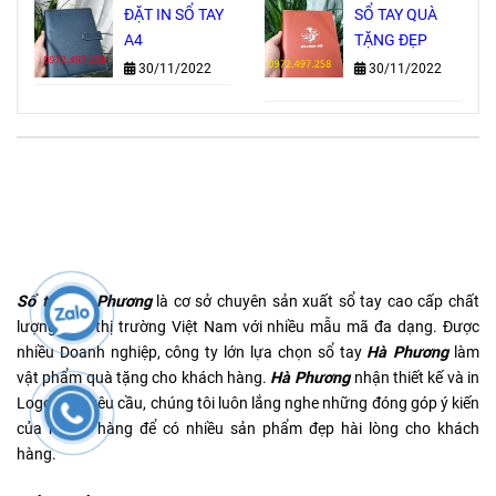
ĐẶT IN SỔ TAY
SỔ TAY QUÀ
A4
TẶNG ĐẸP
30/11/2022
30/11/2022
Sổ tay Hà Phương
là cơ sở chuyên sản xuất sổ tay cao cấp chất
lượng trên thị trường Việt Nam với nhiều mẫu mã đa dạng. Được
nhiều Doanh nghiệp, công ty lớn lựa chọn sổ tay
Hà Phương
làm
vật phẩm quà tặng cho khách hàng.
Hà Phương
nhận thiết kế và in
Logo theo yêu cầu, chúng tôi luôn lắng nghe những đóng góp ý kiến
của khách hàng để có nhiều sản phẩm đẹp hài lòng cho khách
hàng.