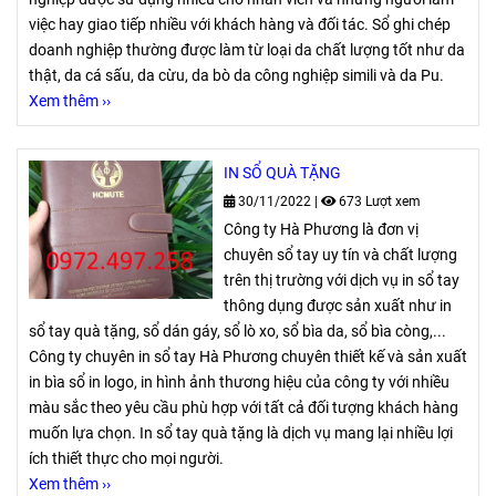
việc hay giao tiếp nhiều với khách hàng và đối tác. Sổ ghi chép
doanh nghiệp thường được làm từ loại da chất lượng tốt như da
thật, da cá sấu, da cừu, da bò da công nghiệp simili và da Pu.
Xem thêm ››
IN SỔ QUÀ TẶNG
30/11/2022
|
673 Lượt xem
Công ty Hà Phương là đơn vị
chuyên sổ tay uy tín và chất lượng
trên thị trường với dịch vụ in sổ tay
thông dụng được sản xuất như in
sổ tay quà tặng, sổ dán gáy, sổ lò xo, sổ bìa da, sổ bìa còng,...
Công ty chuyên in sổ tay Hà Phương chuyên thiết kế và sản xuất
in bìa sổ in logo, in hình ảnh thương hiệu của công ty với nhiều
màu sắc theo yêu cầu phù hợp với tất cả đối tượng khách hàng
muốn lựa chọn. In sổ tay quà tặng là dịch vụ mang lại nhiều lợi
ích thiết thực cho mọi người.
Xem thêm ››