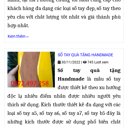
khách hàng đa dạng các loại sổ tay đẹp, sổ tay theo
yêu cầu với chất lượng tốt nhất và giá thành phù
hợp nhất.
Xem thêm ››
SỔ TAY QUÀ TẶNG HANDMADE
30/11/2022
|
745 Lượt xem
Sổ tay quà tặng
Handmade
là mẫu sổ tay
được thiết kế theo xu hướng
độc lạ nhiều điểm nhấn được nhiều người yêu
thích sử dụng. Kích thước thiết kế đa dạng
với các
loại sổ tay a5, sổ tay a6, sổ tay a7, sổ tay b5 đây là
những kích thước được sử dụng phổ biến chất