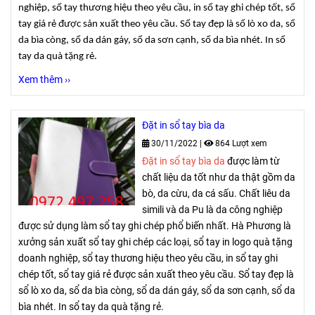
nghiệp, sổ tay thương hiệu theo yêu cầu, in sổ tay ghi chép tốt, sổ
tay giá rẻ được sản xuất theo yêu cầu. Sổ tay đẹp là sổ lò xo da, sổ
da bìa còng, sổ da dán gáy, sổ da sơn cạnh, sổ da bìa nhét. In sổ
tay da quà tặng rẻ.
Xem thêm ››
Đặt in sổ tay bìa da
30/11/2022
|
864 Lượt xem
Đặt in sổ tay bìa da
được làm từ
chất liệu da tốt như da thật gồm da
bò, da cừu, da cá sấu. Chất liêu da
simili và da Pu là da công nghiệp
được sử dụng làm sổ tay ghi chép phổ biến nhất. Hà Phương là
xưởng sản xuất sổ tay ghi chép các loại, sổ tay in logo quà tặng
doanh nghiệp, sổ tay thương hiệu theo yêu cầu, in sổ tay ghi
chép tốt, sổ tay giá rẻ được sản xuất theo yêu cầu. Sổ tay đẹp là
sổ lò xo da, sổ da bìa còng, sổ da dán gáy, sổ da sơn cạnh, sổ da
bìa nhét. In sổ tay da quà tặng rẻ.