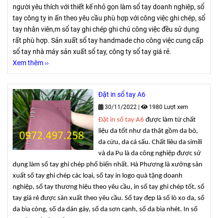
người yêu thích với thiết kế nhỏ gọn làm sổ tay doanh nghiệp, sổ
tay công ty in ấn theo yêu cầu phù hợp với công việc ghi chép, sổ
tay nhân viên,m sổ tay ghi chép ghi chú công việc đều sử dụng
rất phù hợp. Sản xuất sổ tay handmade cho công việc cung cấp
sổ tay nhà máy sản xuất sổ tay, công ty sổ tay giá rẻ.
Xem thêm ››
Đặt in sổ tay A6
30/11/2022
|
1980 Lượt xem
Đặt in sổ tay A6
được làm từ chất
liệu da tốt như da thật gồm da bò,
da cừu, da cá sấu. Chất liêu da simili
và da Pu là da công nghiệp được sử
dụng làm sổ tay ghi chép phổ biến nhất. Hà Phương là xưởng sản
xuất sổ tay ghi chép các loại, sổ tay in logo quà tặng doanh
nghiệp, sổ tay thương hiệu theo yêu cầu, in sổ tay ghi chép tốt, sổ
tay giá rẻ được sản xuất theo yêu cầu. Sổ tay đẹp là sổ lò xo da, sổ
da bìa còng, sổ da dán gáy, sổ da sơn cạnh, sổ da bìa nhét. In sổ