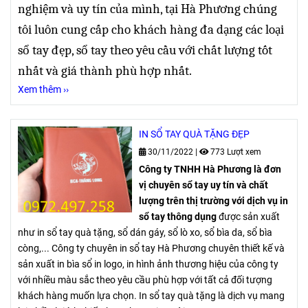
nghiệm và uy tín của mình, tại
Hà Phương
chúng
tôi luôn cung cấp cho khách hàng đa dạng các loại
sổ tay đẹp
,
sổ tay theo yêu cầu
với chất lượng tốt
nhất và giá thành phù hợp nhất.
Xem thêm ››
IN SỔ TAY QUÀ TẶNG ĐẸP
30/11/2022
|
773 Lượt xem
Công ty TNHH Hà Phương là đơn
vị chuyên sổ tay uy tín và chất
lượng trên thị trường với dịch vụ in
sổ tay thông dụng
được sản xuất
như in sổ tay quà tặng, sổ dán gáy, sổ lò xo, sổ bìa da, sổ bìa
còng,... Công ty chuyên in sổ tay Hà Phương chuyên thiết kế và
sản xuất in bìa sổ in logo, in hình ảnh thương hiệu của công ty
với nhiều màu sắc theo yêu cầu phù hợp với tất cả đối tượng
khách hàng muốn lựa chọn. In sổ tay quà tặng là dịch vụ mang