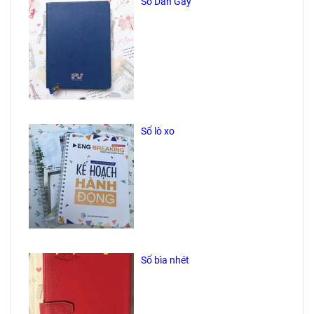
Sổ Dán Gáy
Sổ lò xo
Sổ bìa nhét