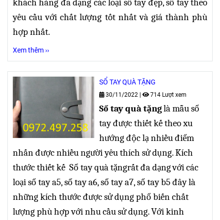
khách hàng đa dạng các loại sổ tay đẹp, sổ tay theo
yêu cầu với chất lượng tốt nhất và giá thành phù
hợp nhất.
Xem thêm ››
SỔ TAY QUÀ TẶNG
30/11/2022
|
714 Lượt xem
Sổ tay quà tặng
là mẫu sổ
tay được thiết kế theo xu
hướng độc lạ nhiều điểm
nhấn được nhiều người yêu thích sử dụng. Kích
thước
thiết kế
Sổ tay quà tặng
rất đa dạng
với các
loại sổ tay a5, sổ tay a6, sổ tay a7, sổ tay b5 đây là
những kích thước được sử dụng phổ biến chất
lượng phù hợp với nhu cầu sử dụng.
Với kinh