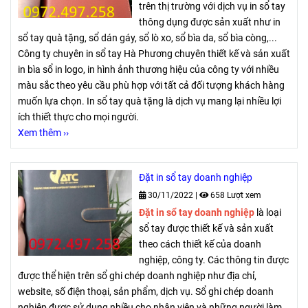
trên thị trường với dịch vụ in sổ tay
thông dụng được sản xuất như in
sổ tay quà tặng, sổ dán gáy, sổ lò xo, sổ bìa da, sổ bìa còng,...
Công ty chuyên in sổ tay Hà Phương chuyên thiết kế và sản xuất
in bìa sổ in logo, in hình ảnh thương hiệu của công ty với nhiều
màu sắc theo yêu cầu phù hợp với tất cả đối tượng khách hàng
muốn lựa chọn. In sổ tay quà tặng là dịch vụ mang lại nhiều lợi
ích thiết thực cho mọi người.
Xem thêm ››
Đặt in sổ tay doanh nghiệp
30/11/2022
|
658 Lượt xem
Đặt in sổ tay doanh nghiệp
là loại
sổ tay được thiết kế và sản xuất
theo cách thiết kế của doanh
nghiệp, công ty. Các thông tin được
được thể hiện trên sổ ghi chép doanh nghiệp như địa chỉ,
website, số điện thoại, sản phẩm, dịch vụ. Sổ ghi chép doanh
nghiệp được sử dụng nhiều cho nhân viên và những người làm