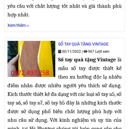
yêu cầu với chất lượng tốt nhất và giá thành phù
hợp nhất.
Xem thêm ››
SỔ TAY QUÀ TẶNG VINTAGE
30/11/2022
|
967 Lượt xem
Sổ tay quà tặng Vintage
là
mẫu sổ tay được thiết kế
theo xu hướng độc lạ nhiều
điểm nhấn được nhiều người yêu thích sử dụng.
Kích thước thiết kế đa dạng
với các loại sổ tay a5, sổ
tay a6, sổ tay a7, sổ tay b5 đây là những kích thước
được sử dụng phổ biến chất lượng phù hợp với
nhu cầu sử dụng. Với kinh nghiệm và uy tín của
mình, tại Hà Phương chúng tôi luôn cung cấp cho