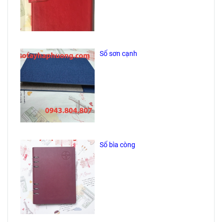
Sổ sơn cạnh
Sổ bìa còng