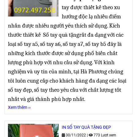
tay được thiết kế theo xu
hướng độc lạ nhiều điểm
nhấn được nhiều người yêu thích sử dụng. Kích
thước
thiết kế
Sổ tay quà tặng
rất đa dạng
với các
loại sổ tay a5, sổ tay a6, sổ tay a7, sổ tay b5 đây là
những kích thước được sử dụng phổ biến chất
lượng phù hợp với nhu cầu sử dụng.
Với kinh
nghiệm và uy tín của mình, tại
Hà Phương
chúng
tôi luôn cung cấp cho khách hàng đa dạng các loại
sổ tay đẹp
,
sổ tay theo yêu cầu
với chất lượng tốt
nhất và giá thành phù hợp nhất.
Xem thêm ››
IN SỔ TAY QUÀ TẶNG ĐẸP
30/11/2022
|
773 Lượt xem