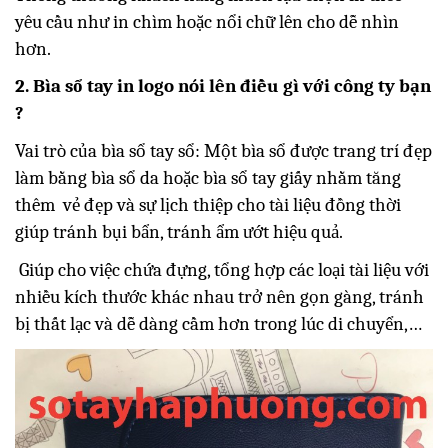
yêu cầu như in chìm hoặc nổi chữ lên cho dễ nhìn
hơn.
2. Bìa sổ tay in logo nói lên điều gì với công ty bạn
?
Vai trò của bìa sổ tay sổ: Một bìa sổ được trang trí đẹp
làm bằng bìa sổ da hoặc bìa sổ tay giấy n
hằm tăng
thêm vẻ đẹp và sự lịch thiệp cho tài liệu đồng thời
giúp tránh bụi bẩn, tránh ẩm ướt hiệu quả.
Giúp cho việc chứa đựng, tổng hợp các loại tài liệu với
nhiều kích thước khác nhau trở nên gọn gàng, tránh
bị thất lạc và dễ dàng cầm hơn trong lúc di chuyển,…