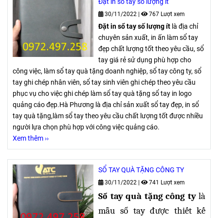
Đặt in sổ tay số lượng ít
30/11/2022
|
767 Lượt xem
Đặt in sổ tay số lượng ít
là địa chỉ
chuyên sản xuất, in ấn làm sổ tay
đẹp chất lượng tốt theo yêu cầu, sổ
tay giá rẻ sử dụng phù hợp cho
công việc, làm sổ tay quà tặng doanh nghiệp, sổ tay công ty, sổ
tay ghi chép nhân viên, sổ tay sinh viên ghi chép theo yêu cầu
phục vụ cho việc ghi chép làm sổ tay quà tặng sổ tay in logo
quảng cáo đẹp.Hà Phương là địa chỉ sản xuất sổ tay đẹp, in sổ
tay quà tặng,làm sổ tay theo yêu cầu chất lượng tốt được nhiều
người lựa chọn phù hợp với công việc quảng cáo.
Xem thêm ››
SỔ TAY QUÀ TẶNG CÔNG TY
30/11/2022
|
741 Lượt xem
Sổ tay quà tặng công ty
là
mẫu sổ tay được thiết kế