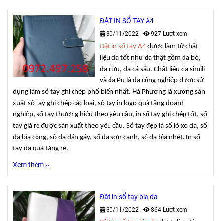
ĐẶT IN SỔ TAY A4
30/11/2022
|
927 Lượt xem
Đặt in sổ tay A4
được làm từ chất
liệu da tốt như da thật gồm da bò,
da cừu, da cá sấu. Chất liêu da simili
và da Pu là da công nghiệp được sử
dụng làm sổ tay ghi chép phổ biến nhất. Hà Phương là xưởng sản
xuất sổ tay ghi chép các loại, sổ tay in logo quà tặng doanh
nghiệp, sổ tay thương hiệu theo yêu cầu, in sổ tay ghi chép tốt, sổ
tay giá rẻ được sản xuất theo yêu cầu. Sổ tay đẹp là sổ lò xo da, sổ
da bìa còng, sổ da dán gáy, sổ da sơn cạnh, sổ da bìa nhét. In sổ
tay da quà tặng rẻ.
Xem thêm ››
Đặt in sổ tay bìa da
30/11/2022
|
864 Lượt xem