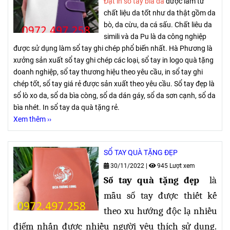
Đặt in sổ tay bìa da
được làm từ
chất liệu da tốt như da thật gồm da
bò, da cừu, da cá sấu. Chất liêu da
simili và da Pu là da công nghiệp
được sử dụng làm sổ tay ghi chép phổ biến nhất. Hà Phương là
xưởng sản xuất sổ tay ghi chép các loại, sổ tay in logo quà tặng
doanh nghiệp, sổ tay thương hiệu theo yêu cầu, in sổ tay ghi
chép tốt, sổ tay giá rẻ được sản xuất theo yêu cầu. Sổ tay đẹp là
sổ lò xo da, sổ da bìa còng, sổ da dán gáy, sổ da sơn cạnh, sổ da
bìa nhét. In sổ tay da quà tặng rẻ.
Xem thêm ››
SỔ TAY QUÀ TẶNG ĐẸP
30/11/2022
|
945 Lượt xem
Sổ tay quà tặng đẹp
là
mẫu sổ tay được thiết kế
theo xu hướng độc lạ nhiều
điểm nhấn được nhiều người yêu thích sử dụng.