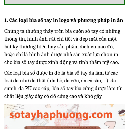
1. Các loại bìa sổ tay in logo và phương pháp in ấn
Chúng ta thường thấy trên bìa cuốn sổ tay có những
thông tin, hình ảnh rất chi tiết và đẹp mắt của một
bất kỳ thương hiệu hay sản phẩm dịch vụ nào đó,
hoặc chỉ là hình ảnh được nhà sản xuất lựa chọn in
cho bìa sổ tay được xinh động và tính thẩm mỹ cao.
Các loại bìa sổ được in đó là bìa sổ tay da làm từ các
loại da như da thật ( da bò, da cừu, da cá sấu,…) da
simili, da PU cao cấp, bìa sổ tay bìa cứng được làm từ
chất liệu giấy dày có đổ cứng cao và khó gãy.