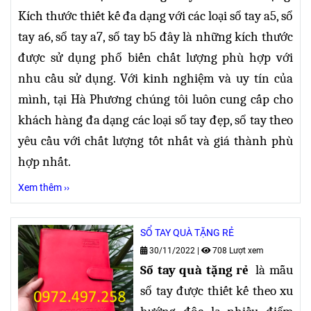
Kích thước thiết kế đa dạng
với các loại sổ tay a5, sổ
tay a6, sổ tay a7, sổ tay b5 đây là những kích thước
được sử dụng phổ biến chất lượng phù hợp với
nhu cầu sử dụng. Với kinh nghiệm và uy tín của
mình, tại Hà Phương chúng tôi luôn cung cấp cho
khách hàng đa dạng các loại sổ tay đẹp, sổ tay theo
yêu cầu với chất lượng tốt nhất và giá thành phù
hợp nhất.
Xem thêm ››
SỔ TAY QUÀ TẶNG RẺ
30/11/2022
|
708 Lượt xem
Sổ tay quà tặng rẻ
là mẫu
sổ tay được thiết kế theo xu