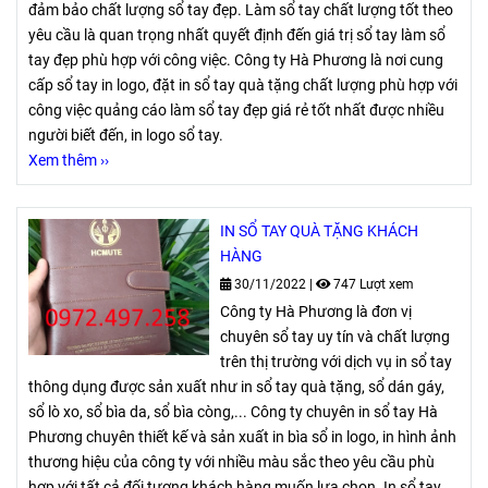
đảm bảo chất lượng sổ tay đẹp. Làm sổ tay chất lượng tốt theo
yêu cầu là quan trọng nhất quyết định đến giá trị sổ tay làm sổ
tay đẹp phù hợp với công việc. Công ty Hà Phương là nơi cung
cấp sổ tay in logo, đặt in sổ tay quà tặng chất lượng phù hợp với
công việc quảng cáo làm sổ tay đẹp giá rẻ tốt nhất được nhiều
người biết đến, in logo sổ tay.
Xem thêm ››
IN SỔ TAY QUÀ TẶNG KHÁCH
HÀNG
30/11/2022
|
747 Lượt xem
Công ty Hà Phương là đơn vị
chuyên sổ tay uy tín và chất lượng
trên thị trường với dịch vụ in sổ tay
thông dụng được sản xuất như in sổ tay quà tặng, sổ dán gáy,
sổ lò xo, sổ bìa da, sổ bìa còng,... Công ty chuyên in sổ tay Hà
Phương chuyên thiết kế và sản xuất in bìa sổ in logo, in hình ảnh
thương hiệu của công ty với nhiều màu sắc theo yêu cầu phù
hợp với tất cả đối tượng khách hàng muốn lựa chọn. In sổ tay