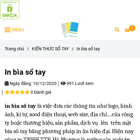
0
MENU
Trang chủ
/
KIẾN THỨC SỔ TAY
/
In bìa sổ tay
In bìa sổ tay
Ngày đăng:
19/12/2020
991 Lượt xem
0 Đánh giá
in bìa sổ tay
là việc đưa các thông tin như logo, hình
ảnh, kí tự, sood điện thoại, web size, địa chỉ....của công
ty hoặc thương hiệu, sản phẩm, dịch vụ lên trên mặt
bìa sổ tay bằng phương pháp in ấn hiện đại. Hiện nay
công ty TNHH TTP_Hà Phương là xưởng sản xuất
in