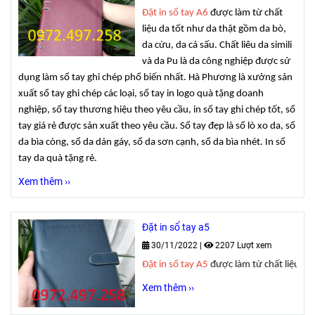
Đặt in sổ tay A6
được làm từ chất
liệu da tốt như da thật gồm da bò,
da cừu, da cá sấu. Chất liêu da simili
và da Pu là da công nghiệp được sử
dụng làm sổ tay ghi chép phổ biến nhất. Hà Phương là xưởng sản
xuất sổ tay ghi chép các loại, sổ tay in logo quà tặng doanh
nghiệp, sổ tay thương hiệu theo yêu cầu, in sổ tay ghi chép tốt, sổ
tay giá rẻ được sản xuất theo yêu cầu. Sổ tay đẹp là sổ lò xo da, sổ
da bìa còng, sổ da dán gáy, sổ da sơn cạnh, sổ da bìa nhét. In sổ
tay da quà tặng rẻ.
Xem thêm ››
Đặt in sổ tay a5
30/11/2022
|
2207 Lượt xem
Đặt in sổ tay A5 
được làm từ chất liệu da 
Xem thêm ››