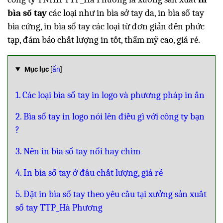
bìa sổ tay
các loại như in bìa sở tay da, in bìa sổ tay
bìa cứng, in bìa sổ tay các loại từ đơn giản đến phức
tạp, đảm bảo chất lượng in tốt, thẩm mỹ cao, giá rẻ.
Mục lục
[
ẩn
]
1. Các loại bìa sổ tay in logo và phương pháp in ấn
2. Bìa sổ tay in logo nói lên điều gì với công ty bạn
?
3. Nên in bìa sổ tay nổi hay chìm
4. In bìa sổ tay ở đâu chất lượng, giá rẻ
5. Đặt in bìa sổ tay theo yêu cầu tại xưởng sản xuất
sổ tay TTP_Hà Phương