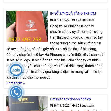
IN SỔ TAY QUÀ TẶNG TP.HCM
30/11/2022
|
693 Lượt xem
Công ty Hà Phương là đơn vị
chuyên sổ tay uy tín và chất lượng
trên thị trường với dịch vụ in sổ tay
thông dụng được sản xuất như in
sổ tay quà tặng, sổ dán gáy, sổ lò xo, sổ bìa da, sổ bìa còng,...
Công ty chuyên in sổ tay Hà Phương chuyên thiết kế và sản xuất
in bìa sổ in logo, in hình ảnh thương hiệu của công ty với nhiều
màu sắc theo yêu cầu phù hợp với tất cả đối tượng khách hàng
muốn lựa chọn. In sổ tay quà tặng là dịch vụ mang lại nhiều lợi
ích thiết thực cho mọi người.
Xem thêm ››
Đặt in sổ tay doanh nghiệp
30/11/2022
|
658 Lượt xem