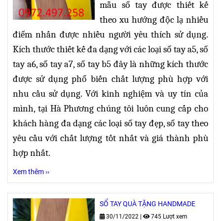
mẫu sổ tay được thiết kế
theo xu hướng độc lạ nhiều
điểm nhấn được nhiều người yêu thích sử dụng.
Kích thước thiết kế đa dạng
với các loại sổ tay a5, sổ
tay a6, sổ tay a7, sổ tay b5 đây là những kích thước
được sử dụng phổ biến chất lượng phù hợp với
nhu cầu sử dụng. Với kinh nghiệm và uy tín của
mình, tại Hà Phương chúng tôi luôn cung cấp cho
khách hàng đa dạng các loại sổ tay đẹp, sổ tay theo
yêu cầu với chất lượng tốt nhất và giá thành phù
hợp nhất.
Xem thêm ››
SỔ TAY QUÀ TẶNG HANDMADE
30/11/2022
|
745 Lượt xem