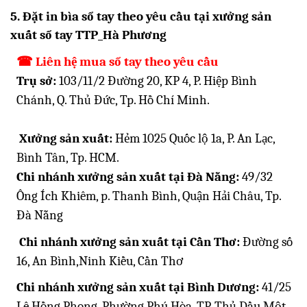
5. Đặt in bìa sổ tay theo yêu cầu tại xưởng sản
xuất sổ tay TTP_Hà Phương
☎
Liên hệ mua sổ tay theo yêu cầu
Trụ sở:
103/11/2 Đường 20, KP 4, P. Hiệp Bình
Chánh, Q. Thủ Đức, Tp. Hồ Chí Minh.
Xưởng sản xuất:
Hẻm 1025 Quốc lộ 1a, P. An Lạc,
Bình Tân, Tp. HCM.
Chi nhánh xưởng sản xuất tại Đà Nẵng:
49/32
Ông Ích Khiêm, p. Thanh Bình, Quận Hải Châu, Tp.
Đà Nẵng
Chi nhánh xưởng sản xuất tại Cần Thơ:
Đường số
16, An Bình,Ninh Kiều, Cần Thơ
Chi nhánh xưởng sản xuất tại Bình Dương:
41/25
Lê Hồng Phong, Phường Phú Hòa, TP. Thủ Dầu Một,